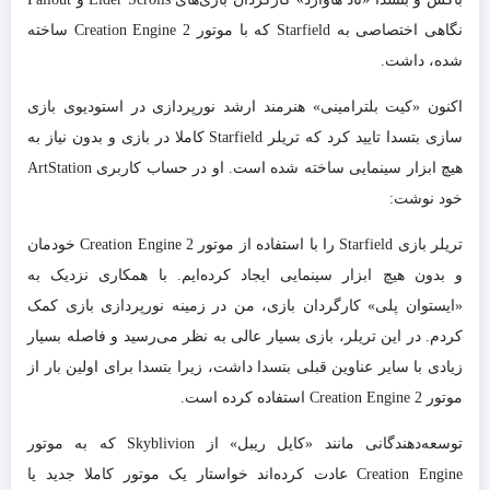
نگاهی اختصاصی به Starfield که با موتور Creation Engine 2 ساخته
شده، داشت.
اکنون «كیت بلترامینی» هنرمند ارشد نورپردازی در استودیوی بازی
سازی بتسدا تایید کرد که تریلر Starfield کاملا در بازی و بدون نیاز به
هیچ ابزار سینمایی ساخته شده است. او در حساب کاربری ArtStation
خود نوشت:
تریلر بازی Starfield را با استفاده از موتور Creation Engine 2 خودمان
و بدون هیچ ابزار سینمایی ایجاد کرده‌ایم. با همکاری نزدیک به
«ایستوان پلی» کارگردان بازی، من در زمینه نورپردازی بازی کمک
کردم. در این تریلر، بازی بسیار عالی به نظر می‌رسید و فاصله بسیار
زیادی با سایر عناوین قبلی بتسدا داشت، زیرا بتسدا برای اولین بار از
موتور Creation Engine 2 استفاده کرده است.
توسعه‌دهندگانی مانند «کایل ریبل» از Skyblivion که به موتور
Creation Engine عادت کرده‌اند خواستار یک موتور کاملا جدید یا