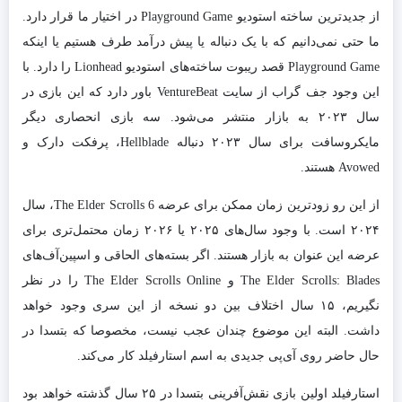
از جدیدترین ساخته استودیو Playground Game در اختیار ما قرار دارد.
ما حتی نمی‌دانیم که با یک دنباله یا پیش درآمد طرف هستیم یا اینکه
Playground Game قصد ریبوت ساخته‌های استودیو Lionhead را دارد. با
این وجود جف گراب از سایت VentureBeat باور دارد که این بازی در
سال ۲۰۲۳ به بازار منتشر می‌شود. سه بازی انحصاری دیگر
مایکروسافت برای سال ۲۰۲۳ دنباله Hellblade، پرفکت دارک و
Avowed هستند.
از این رو زودترین زمان ممکن برای عرضه The Elder Scrolls 6، سال
۲۰۲۴ است. با وجود سال‌های ۲۰۲۵ یا ۲۰۲۶ زمان محتمل‌تری برای
عرضه این عنوان به بازار هستند. اگر بسته‌های الحاقی و اسپین‌آف‌های
The Elder Scrolls: Blades و The Elder Scrolls Online را در نظر
نگیریم، ۱۵ سال اختلاف بین دو نسخه از این سری وجود خواهد
داشت. البته این موضوع چندان عجب نیست، مخصوصا که بتسدا در
حال حاضر روی آی‌پی جدیدی به اسم استارفیلد کار می‌کند.
استارفیلد اولین بازی نقش‌آفرینی بتسدا در ۲۵ سال گذشته خواهد بود