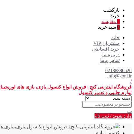
بازگشت
خرید
0
مقایسه
0
سبد خرید
خانه
مشتریان VIP
خرید اقساطی
درباره ما
تماس باما
02188886526
info@konj.ir
/
فروشگاه اینترنتی کنج | فروش انواع کنسول بازی، بازی های اوریجین
لوازم جانبی و تعمیر کنسول
وارد شوید
/
ثبت نام
کنسول بازی