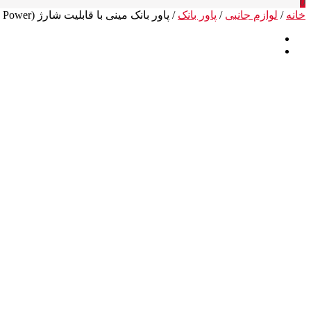
0
خانه
/
لوازم جانبی
/
پاور بانک
/ پاور بانک مینی با قابلیت شارژ (Delivery Power) مدل Vision 10 Mini ا Vision 10 Mini