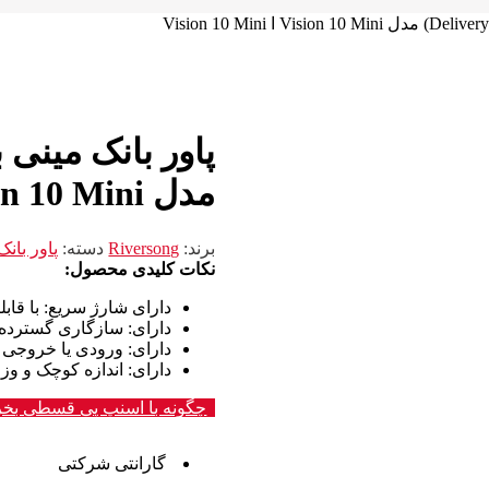
مدل Vision 10 Mini ا Vision 10 Mini
برند:
Riversong
دسته:
پاور بانک
نکات کلیدی محصول:
دارای شارژ سریع
: با قابلیت (livery Power
دارای
: سازگاری گسترده 
دارای
: ورودی یا خروجی C-Type
دارای
: اندازه کوچک و و
چگونه با اسنپ پی قسطی بخر
گارانتی شرکتی