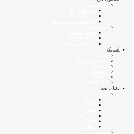
پلی استیشن
PlayStation 4
PlayStation 5
لوازم جانبی Playstation
ایکس باکس
Xbox Series S
Xbox Series X
لوازم جانبی XBOX
اسپیکر
JBL
Harman Kardon
Braven
Koluman
Logitech
Ultimate Ears
دنیای صدا
هدفون
Beats
JBL
Razer
Skullcandy
Anker
Logitech
هدست