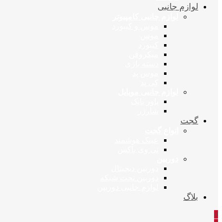
لوازم جانبی
لوازم جانبی کامپیوتر
موس و کیبورد
موس
کیبورد
میکروفن
دسته بازی
موس پد
کی پد
لوازم جانبی موبایل
پاور بانک
شارژر
گجت
انواع گجت
عینک هوشمند
تی وی باکس
دوربین
دوربین دیجیتال
دوربین تحت شبکه
لوازم جانبی دوربین
بلاگ
0