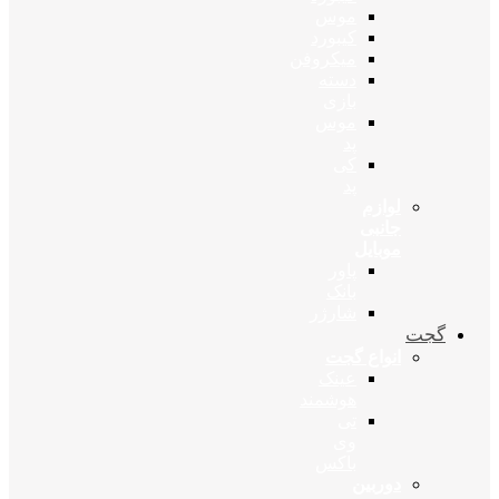
موس
کیبورد
میکروفن
دسته
بازی
موس
پد
کی
پد
لوازم
جانبی
موبایل
پاور
بانک
شارژر
گجت
انواع گجت
عینک
هوشمند
تی
وی
باکس
دوربین