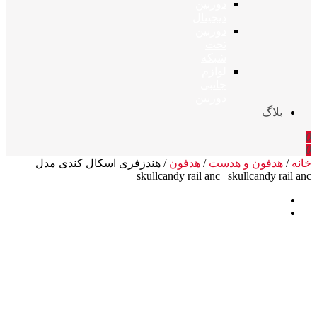
دوربین
دیجیتال
دوربین
تحت
شبکه
لوازم
جانبی
دوربین
بلاگ
0
0
خانه
/
هدفون و هدست
/
هدفون
/ هندزفری اسکال کندی مدل
skullcandy rail anc | skullcandy rail anc