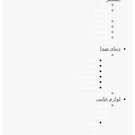
JBL
Harman
Kardon
Braven
Koluman
Logitech
Ultimate
Ears
دنیای صدا
هدفون
Beats
JBL
Razer
Skullcandy
Anker
Logitech
هدست
لوازم جانبی
لوازم
جانبی
کامپیوتر
موس
و
کیبورد