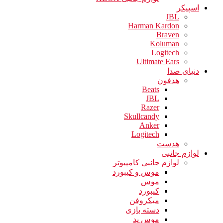
اسپیکر
JBL
Harman Kardon
Braven
Koluman
Logitech
Ultimate Ears
دنیای صدا
هدفون
Beats
JBL
Razer
Skullcandy
Anker
Logitech
هدست
لوازم جانبی
لوازم جانبی کامپیوتر
موس و کیبورد
موس
کیبورد
میکروفن
دسته بازی
موس پد