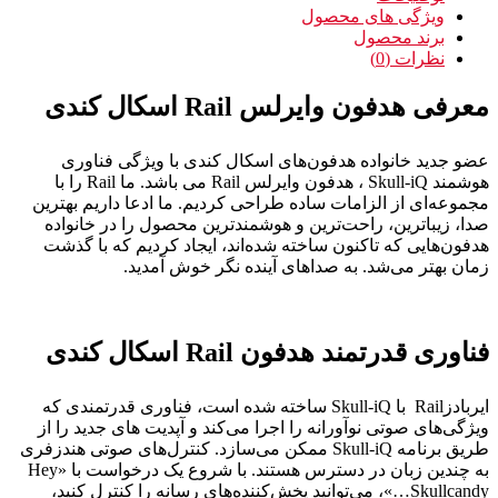
ویژگی های محصول
برند محصول
نظرات (0)
معرفی هدفون وایرلس Rail اسکال کندی
عضو جدید خانواده هدفون‌های اسکال کندی با ویژگی فناوری
هوشمند Skull-iQ ، هدفون وایرلس Rail می باشد. ما Rail را با
مجموعه‌ای از الزامات ساده طراحی کردیم. ما ادعا داریم بهترین
صدا، زیباترین، راحت‌ترین و هوشمندترین محصول را در خانواده
هدفون‌هایی که تاکنون ساخته شده‌اند، ایجاد کردیم که با گذشت
زمان بهتر می‌شد. به صداهای آینده نگر خوش آمدید.
فناوری قدرتمند هدفون Rail اسکال کندی
ایربادزRail با Skull-iQ ساخته شده است، فناوری قدرتمندی که
ویژگی‌های صوتی نوآورانه را اجرا می‌کند و آپدیت های جدید را از
طریق برنامه Skull-iQ ممکن می‌سازد. کنترل‌های صوتی هندزفری
به چندین زبان در دسترس هستند. با شروع یک درخواست با «Hey
Skullcandy…»، می‌توانید پخش‌کننده‌های رسانه را کنترل کنید،