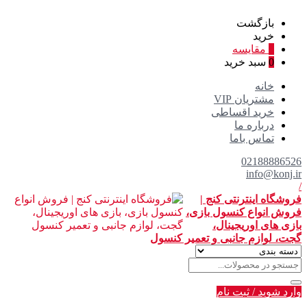
بازگشت
خرید
0
مقایسه
0
سبد خرید
خانه
مشتریان VIP
خرید اقساطی
درباره ما
تماس باما
02188886526
info@konj.ir
/
فروشگاه اینترنتی کنج |
فروش انواع کنسول بازی،
بازی های اوریجینال،
گجت، لوازم جانبی و تعمیر کنسول
وارد شوید
/
ثبت نام