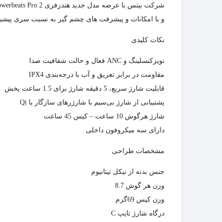
شرکت بیتس با عرضه‌ مدل جدید هندزفری Beats Powerbeats Pro 2 بار دیگر نشان داد که تمرکز بر روی تکنولوژی و راحتی شما را به‌ خوبی در نظر دارد.
و با امکانات و پیشرفت های چشم گیر به نسبت سری پیشینه 
نکات کلیدی
نویزکنسلینگ و ANC فعال و حالت شفافیت صدا
مقاومت در برابر تعریق و آب با درجه‌بندی IPX4
قابلیت شارژ سریع، 5 دقیقه شارژ برای 1.5 ساعت پخش
پشتیبانی از شارژ بی‌سیم با شارژرهای سازگار با Qi
شارژ هرگوش 10 ساعت – کیس 45 ساعت
دارای سه میکروفون داخلی
مشخصات طراحی
جنس بدنه از نیکل تیتانیوم
وزن هر گوش 8.7
وزن کیس 69گرم
درگاه شارژ تایپ C