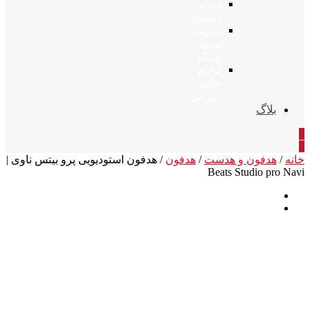
دوربین
دیجیتال
دوربین
تحت
شبکه
لوازم
جانبی
دوربین
بلاگ
0
0
خانه
/
هدفون و هدست
/
هدفون
/ هدفون استودیویی پرو بیتس ناوی |
Beats Studio pro Navi