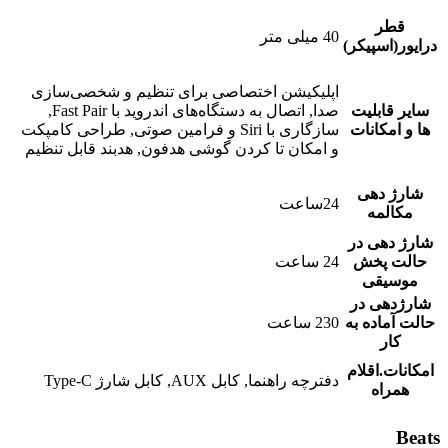
قطر
40 میلی متر
درایور(اسپیکر)
اپلیکیشن اختصاصی برای تنظیم و شخصی‌سازی
سایر قابلیت
صدا, اتصال به دستگاه‌های اندروید با Fast Pair,
ها و امکانات
سازگاری با Siri و فرامین صوتی, طراحی کامپکت
و امکان تا کردن گوشی هدفون, هدبند قابل تنظیم
شارژ دهی
24ساعت
مکالمه
شارژ دهی در
حالت پخش
24 ساعت
موسیقی
شارژدهی در
حالت آماده‌ به‌
230 ساعت
کار
امکانات.اقلام
دفترچه راهنما, کابل AUX, کابل شارژ Type-C
همراه
Beats