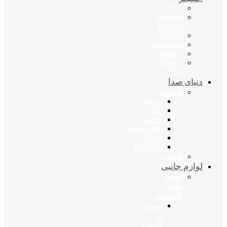
JBL
Harman
Kardon
Braven
Koluman
Logitech
Ultimate
Ears
دنیای صدا
هدفون
Beats
JBL
Razer
Skullcandy
Anker
Logitech
هدست
لوازم جانبی
لوازم
جانبی
کامپیوتر
موس
و
کیبورد