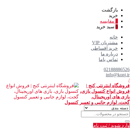
بازگشت
خرید
0
مقایسه
0
سبد خرید
خانه
مشتریان VIP
خرید اقساطی
درباره ما
تماس باما
02188886526
info@konj.ir
/
فروشگاه اینترنتی کنج |
فروش انواع کنسول بازی،
بازی های اوریجینال،
گجت، لوازم جانبی و تعمیر کنسول
وارد شوید
/
ثبت نام