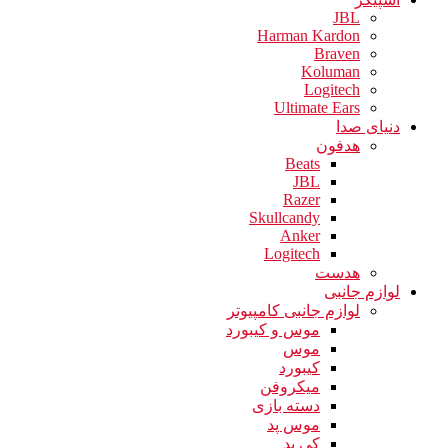
JBL
Harman Kardon
Braven
Koluman
Logitech
Ultimate Ears
دنیای صدا
هدفون
Beats
JBL
Razer
Skullcandy
Anker
Logitech
هدست
لوازم جانبی
لوازم جانبی کامپیوتر
موس و کیبورد
موس
کیبورد
میکروفن
دسته بازی
موس پد
کی پد