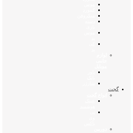
موس
کیبورد
میکروفن
دسته
بازی
موس
پد
کی
پد
لوازم
جانبی
موبایل
پاور
بانک
شارژر
گجت
انواع گجت
عینک
هوشمند
تی
وی
باکس
دوربین