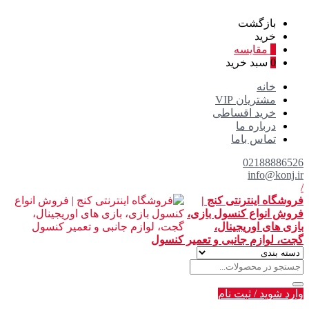
بازگشت
خرید
0
مقایسه
0
سبد خرید
خانه
مشتریان VIP
خرید اقساطی
درباره ما
تماس باما
02188886526
info@konj.ir
/
فروشگاه اینترنتی کنج |
فروش انواع کنسول بازی،
بازی های اوریجینال،
گجت، لوازم جانبی و تعمیر کنسول
وارد شوید
/
ثبت نام