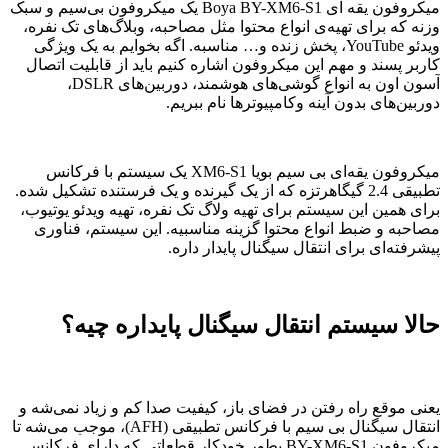
میکروفون یقه ای Boya BY-XM6-S1 یک میکروفون بی‌سیم و سبک
وزنه که برای تهیه‌ی انواع محتوا مثل مصاحبه، وبلاگ‌های تک نفره،
ویدئو YouTube، پخش زنده و… مناسبه. اگه بخوایم به یک ویژگی‌
کاربر پسند و مهم این میکروفون اشاره کنیم باید از قابلیت اتصال
آسون اون به انواع گوشی‌های هوشمند، دوربین‌های DSLR،
دوربین‌های بدون آینه وکامپیوترها نام ببریم.
میکروفون یقه‌ای بی سیم بویا XM6-S1 یک سیستم با فرکانس
تطبیقی 2.4 گیگاهرتزه که از یک گیرنده و یک فرستنده تشکیل شده.
برای همین این سیستم برای تهیه ولاگ تک نفره، تهیه ویدئو یوتیوب،
مصاحبه و ضبط انواع محتوا گزینه مناسبیه. این سیستم، فناوری
پیشرفته‌ای برای انتقال سیگنال پایدار داره.
حالا سیستم انتقال سیگنال پایداره چیه؟
یعنی موقع راه رفتن در فضای باز، کیفیت صدا کم و زیاد نمی‌شه و
انتقال سیگنال بی سیم با فرکانس تطبیقی (AFH)، موجب می‌شه تا
میکروفون BY-XM6-S1 بطور خودکار قطعاتی که دارای فرکانس