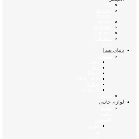
JBL
Harman
Kardon
Braven
Koluman
Logitech
Ultimate
Ears
دنیای صدا
هدفون
Beats
JBL
Razer
Skullcandy
Anker
Logitech
هدست
لوازم جانبی
لوازم
جانبی
کامپیوتر
موس
و
کیبورد