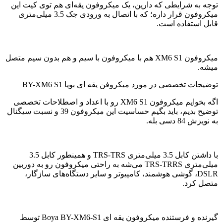
توجه به شرایطی که دارین، یک میکروفون یقه‌ای هم توی کیت این
میکروفون قرار داره؛ که با اتصال به ورودی جک 3.5 میلی‌متری
قابل استفاده است.
میکروفون XM6 S1 هم با میکروفون با سیم و هم بدون سیم متصل
میشه.
توضیحات تخصصی در مورد میکروفن یقه ای بویا BY-XM6 S1
اگه بخوایم میکروفون XM6 S1 رو با اعداد و اصطلاحات تخصصی
توضیح بدیم، باید بگیم حساسیت این میکروفون 39 و نسبت سیگنال
به نویزش 84 دسی بله.
با داشتن کابل 3.5 میلی‌متری TRS-TRS و همینطور کابل 3.5
میلی‌متری TRS-TRRS می‌شه به راحتی میکروفون رو به دوربین
DSLR، گوشی هوشمند، کامپیوتر و سایر دستگاه‌های سازگار،
متصل کرد.
گیرنده و فرستنده میکروفون یقه ای Boya BY-XM6-S1 توسط