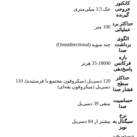
کانکتور
خروجی
جک 3.5 میلی‌متری
گیرنده
حداکثر برد
100 متر
عملیاتی
الگوی
برداشت
چند سویه (Omnidirectional)
صدا
بازه
فرکانس
35-18000 هرتز
پاسخ‌دهی
حداکثر
120 دسی‌بل (میکروفون مجتمع با فرستنده), 110
سطح
دسی‌بل (میکروفون یقه‌ای)
فشار صدا
حساسیت
منفی 39 دسی‌بل
صدا
نرخ
سیگنال به
بیشتر از 84 دسی‌بل
نویز
دیستورشن