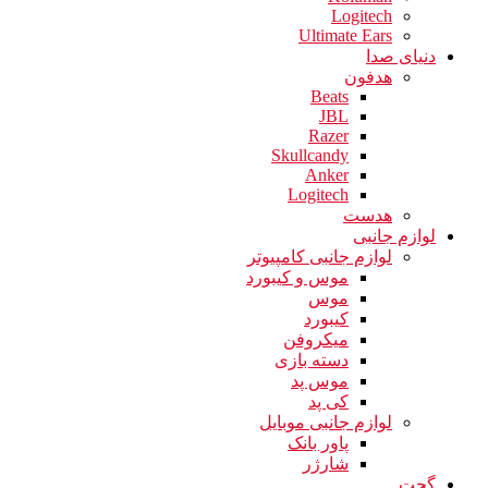
Logitech
Ultimate Ears
دنیای صدا
هدفون
Beats
JBL
Razer
Skullcandy
Anker
Logitech
هدست
لوازم جانبی
لوازم جانبی کامپیوتر
موس و کیبورد
موس
کیبورد
میکروفن
دسته بازی
موس پد
کی پد
لوازم جانبی موبایل
پاور بانک
شارژر
گجت