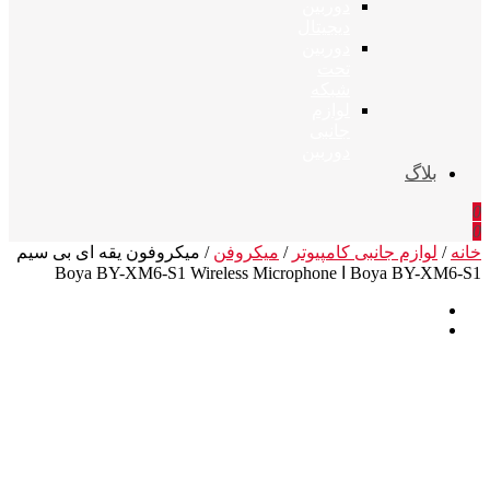
دوربین
دیجیتال
دوربین
تحت
شبکه
لوازم
جانبی
دوربین
بلاگ
0
0
خانه
/
لوازم جانبی کامپیوتر
/
میکروفن
/ میکروفون یقه ای بی سیم
Boya BY-XM6-S1 ا Boya BY-XM6-S1 Wireless Microphone