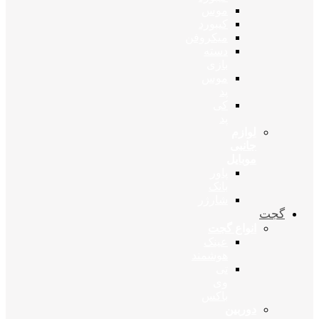
موس
کیبورد
میکروفن
دسته
بازی
موس
پد
کی
پد
لوازم
جانبی
موبایل
پاور
بانک
شارژر
گجت
انواع گجت
عینک
هوشمند
تی
وی
باکس
دوربین