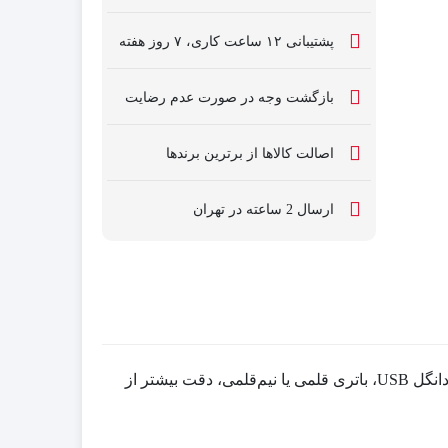
پشتیبانی ۱۲ ساعت کاری، ۷ روز هفته
بازگشت وجه در صورت عدم رضایت
اصالت کالاها از برترین برندها
ارسال 2 ساعته در تهران
اوس گیمینگ بی‌سیم ریزر مدل DeathAdder V2 X HyperSpeed با حسگر اپتیکال، دارای 5 کلید با قابلیت برنامه‌ریزی، رابط دانگل USB، باتری قلمی یا نیم‌قلمی، دقت بیشتر از