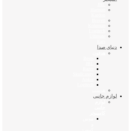
JBL
Harman
Kardon
Braven
Koluman
Logitech
Ultimate
Ears
دنیای صدا
هدفون
Beats
JBL
Razer
Skullcandy
Anker
Logitech
هدست
لوازم جانبی
لوازم
جانبی
کامپیوتر
موس
و
کیبورد