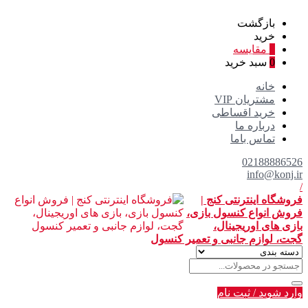
بازگشت
خرید
0
مقایسه
0
سبد خرید
خانه
مشتریان VIP
خرید اقساطی
درباره ما
تماس باما
02188886526
info@konj.ir
/
فروشگاه اینترنتی کنج |
فروش انواع کنسول بازی،
بازی های اوریجینال،
گجت، لوازم جانبی و تعمیر کنسول
وارد شوید
/
ثبت نام