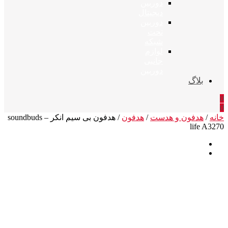
دوربین
دیجیتال
دوربین
تحت
شبکه
لوازم
جانبی
دوربین
بلاگ
0
0
خانه
/
هدفون و هدست
/
هدفون
/ هدفون بی سیم انکر – soundbuds
life A3270