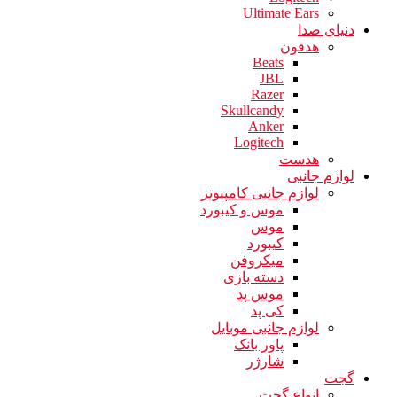
Ultimate Ears
دنیای صدا
هدفون
Beats
JBL
Razer
Skullcandy
Anker
Logitech
هدست
لوازم جانبی
لوازم جانبی کامپیوتر
موس و کیبورد
موس
کیبورد
میکروفن
دسته بازی
موس پد
کی پد
لوازم جانبی موبایل
پاور بانک
شارژر
گجت
انواع گجت