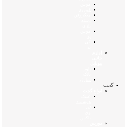
موس
کیبورد
میکروفن
دسته
بازی
موس
پد
کی
پد
لوازم
جانبی
موبایل
پاور
بانک
شارژر
گجت
انواع گجت
عینک
هوشمند
تی
وی
باکس
دوربین