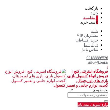
بازگشت
خرید
0
مقایسه
0
سبد خرید
خانه
مشتریان VIP
خرید اقساطی
درباره ما
تماس باما
02188886526
info@konj.ir
/
فروشگاه اینترنتی کنج |
فروش انواع کنسول بازی،
بازی های اوریجینال،
گجت، لوازم جانبی و تعمیر کنسول
وارد شوید
/
ثبت نام