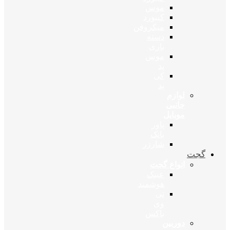
موس
کیبورد
میکروفن
دسته
بازی
موس
پد
کی
پد
لوازم
جانبی
موبایل
پاور
بانک
شارژر
گجت
انواع گجت
عینک
هوشمند
تی
وی
باکس
دوربین