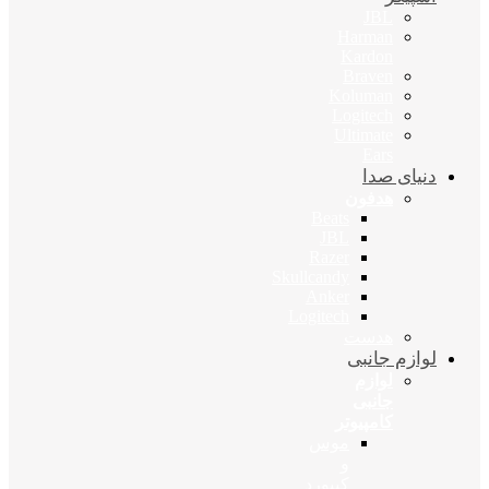
JBL
Harman
Kardon
Braven
Koluman
Logitech
Ultimate
Ears
دنیای صدا
هدفون
Beats
JBL
Razer
Skullcandy
Anker
Logitech
هدست
لوازم جانبی
لوازم
جانبی
کامپیوتر
موس
و
کیبورد