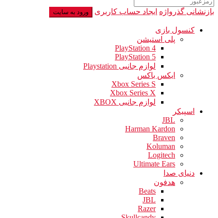
بازنشانی گذرواژه
ایجاد حساب کاربری
ورود به سایت
کنسول بازی
پلی استیشن
PlayStation 4
PlayStation 5
لوازم جانبی Playstation
ایکس باکس
Xbox Series S
Xbox Series X
لوازم جانبی XBOX
اسپیکر
JBL
Harman Kardon
Braven
Koluman
Logitech
Ultimate Ears
دنیای صدا
هدفون
Beats
JBL
Razer
Skullcandy