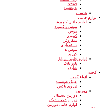
Anker
Logitech
هدست
لوازم جانبی
لوازم جانبی کامپیوتر
موس و کیبورد
موس
کیبورد
میکروفن
دسته بازی
موس پد
کی پد
لوازم جانبی موبایل
پاور بانک
شارژر
گجت
انواع گجت
عینک هوشمند
تی وی باکس
دوربین
دوربین دیجیتال
دوربین تحت شبکه
لوازم جانبی دوربین