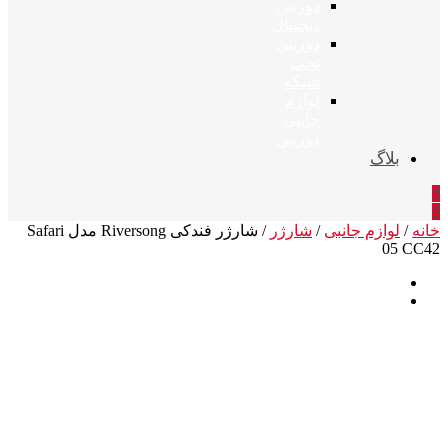
دوربین
دیجیتال
دوربین
تحت
شبکه
لوازم
جانبی
دوربین
بلاگ
0
0
خانه
/
لوازم جانبی
/
شارژر
/ شارژر فندکی Riversong مدل Safari
05 CC42