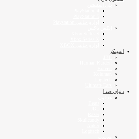
پلی استیشن
PlayStation 4
PlayStation 5
لوازم جانبی Playstation
ایکس باکس
Xbox Series S
Xbox Series X
لوازم جانبی XBOX
اسپیکر
JBL
Harman Kardon
Braven
Koluman
Logitech
Ultimate Ears
دنیای صدا
هدفون
Beats
JBL
Razer
Skullcandy
Anker
Logitech
هدست