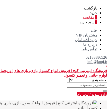
بازگشت
خرید
0
مقایسه
0
سبد خرید
خانه
مشتریان VIP
خرید اقساطی
درباره ما
تماس باما
02188886526
info@konj.ir
/
فروشگاه اینترنتی کنج | فروش انواع کنسول بازی، بازی های اوریجین
لوازم جانبی و تعمیر کنسول
وارد شوید
/
ثبت نام
کنسول بازی