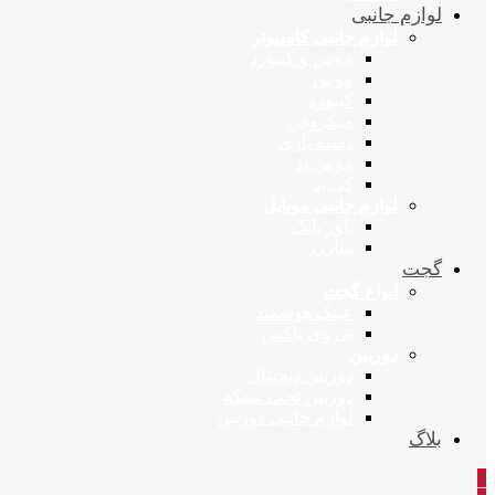
لوازم جانبی
لوازم جانبی کامپیوتر
موس و کیبورد
موس
کیبورد
میکروفن
دسته بازی
موس پد
کی پد
لوازم جانبی موبایل
پاور بانک
شارژر
گجت
انواع گجت
عینک هوشمند
تی وی باکس
دوربین
دوربین دیجیتال
دوربین تحت شبکه
لوازم جانبی دوربین
بلاگ
0