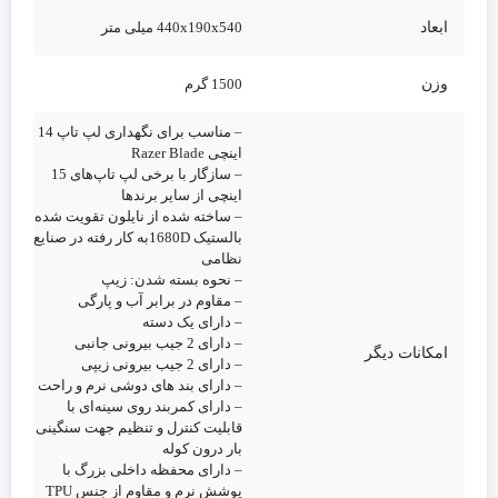
ابعاد
440x190x540 میلی متر
وزن
1500 گرم
– مناسب برای نگهداری لپ تاپ 14
اینچی Razer Blade
– سازگار با برخی لپ‌ تاپ‌های 15
اینچی از سایر برندها
– ساخته شده از نایلون تقویت شده
بالستیک 1680Dبه کار رفته در صنایع
نظامی
– نحوه بسته شدن: زیپ
– مقاوم در برابر آب و پارگی
– دارای یک دسته
– دارای 2 جیب بیرونی جانبی
امکانات دیگر
– دارای 2 جیب بیرونی زیپی
– دارای بند های دوشی نرم و راحت
– دارای کمربند روی سینه‌ای با
قابلیت کنترل و تنظیم جهت سنگینی
بار درون کوله
– دارای محفظه داخلی بزرگ با
پوشش نرم و مقاوم از جنس TPU