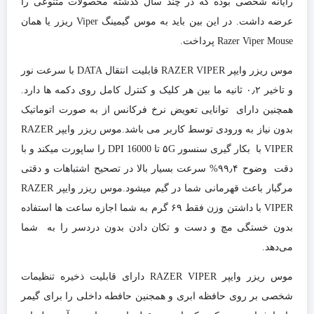
رایانه شخصی بوده که در چند سال گذشته محصولات متنوعی را
عرضه داشت. در این بین باید به موس گیمینگ Viper ریزر یا همان
Razer Viper Mouse پرداخت.
موس ریزر وایپر RAZER VIPER قابلیت انتقال DATA با سرعت نور
و تاخیر ۰٫۲ ثانیه ما بین هر کلیک و کنترل کامل روی دکمه ها دارد.
همچنین دارای توانایی تعویض نرخ فرکانس از به صورت اتوماتیک
بدون نیاز به ورودی توسط کاربر می باشد.موس ریزر وایپر RAZER
VIPER با بکار گیری سنسور ۵G تا DPI 16000 را ساپورت میکند و با
دقت وضوح ۹۹٫۴% سرعت بسیار بالا در تصحیح اشتباهات و دقتی
مرگبار باعث قهرمانی شما در گیم میشود.موس ریزر وایپر RAZER
VIPER با داشتن وزن فقط ۶۹ گرم به شما اجازه ساعت ها استفاده
بدون خستگی مچ و دست و تکان دادن بدون دردسر را به شما
می‌دهد.
موس ریزر وایپر RAZER VIPER دارای قابلیت ذخیره تنظیمات
شخصی بر روی حافظه ابری و همجنین حافطه داخلی را برای گیمر