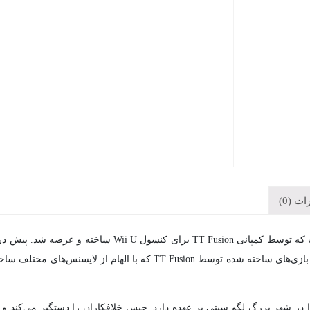
ت (0)
Begins برای کنسول نینتندو 3DS عرضه شد. بر خلاف دیگر بازی‌های ساخته شده
ر شهر بزرگ لگو سیتی بر عهده دارد. چیس خلافکاران را دستگیر می‌کند و از