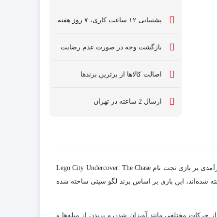
پشتیبانی ۱۲ ساعت کاری، ۷ روز هفته
بازگشت وجه در صورت عدم رضایت
اصالت کالاها از برترین برندها
ارسال 2 ساعته در تهران
بازی Lego City Undercover یک بازی اکشن ماجرایی است که توسط کمپانی TT Fusion برای کنسول Wii U ساخته و عرضه شد. پیش درآمدی بر بازی تحت نام Lego City Undercover: The Chase
 توسط TT Fusion که با الهام از لایسنس‌های مختلف ساخته شده‌اند، این بازی بر اساس برند لگو سیتی ساخته شده
 حرکات مختلفی مانند آویزان شدن و پریدن از میله‌ها و