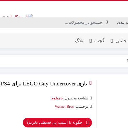
جانبی
گجت
بلاگ
بازی LEGO City Undercover برای PS4
شناسه محصول:
نامعلوم
برچسب:
Warner Bros
چگونه با اسنپ پی قسطی بخریم؟