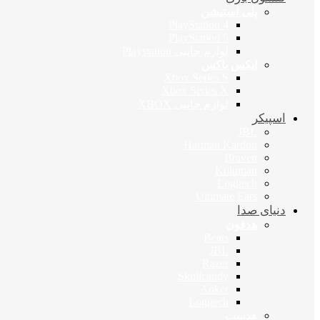
پلی استیشن
PlayStation 4
PlayStation 5
لوازم جانبی Playstation
ایکس باکس
Xbox Series S
Xbox Series X
لوازم جانبی XBOX
اسپیکر
JBL
Harman Kardon
Braven
Koluman
Logitech
Ultimate Ears
دنیای صدا
هدفون
Beats
JBL
Razer
Skullcandy
Anker
Logitech
هدست