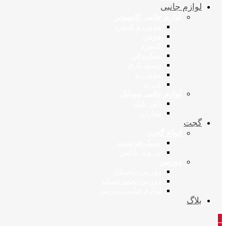
لوازم جانبی
لوازم جانبی کامپیوتر
موس و کیبورد
موس
کیبورد
میکروفن
دسته بازی
موس پد
کی پد
لوازم جانبی موبایل
پاور بانک
شارژر
گجت
انواع گجت
عینک هوشمند
تی وی باکس
دوربین
دوربین دیجیتال
دوربین تحت شبکه
لوازم جانبی دوربین
بلاگ
0