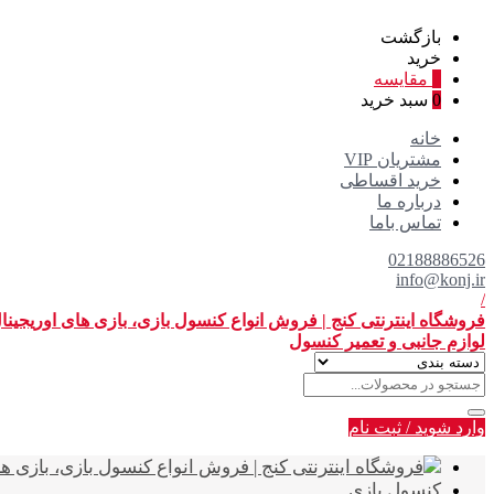
بازگشت
خرید
0
مقایسه
0
سبد خرید
خانه
مشتریان VIP
خرید اقساطی
درباره ما
تماس باما
02188886526
info@konj.ir
/
فروشگاه اینترنتی کنج | فروش انواع کنسول بازی، بازی های اوریجین
لوازم جانبی و تعمیر کنسول
وارد شوید
/
ثبت نام
کنسول بازی