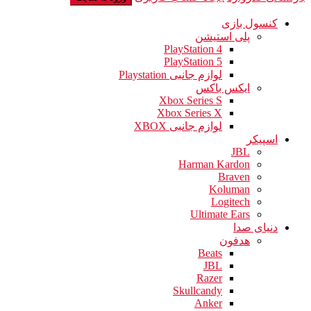
کنسول بازی
پلی استیشن
PlayStation 4
PlayStation 5
لوازم جانبی Playstation
ایکس باکس
Xbox Series S
Xbox Series X
لوازم جانبی XBOX
اسپیکر
JBL
Harman Kardon
Braven
Koluman
Logitech
Ultimate Ears
دنیای صدا
هدفون
Beats
JBL
Razer
Skullcandy
Anker