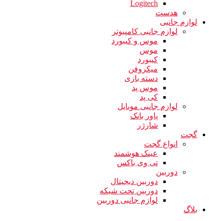
Logitech
هدست
لوازم جانبی
لوازم جانبی کامپیوتر
موس و کیبورد
موس
کیبورد
میکروفن
دسته بازی
موس پد
کی پد
لوازم جانبی موبایل
پاور بانک
شارژر
گجت
انواع گجت
عینک هوشمند
تی وی باکس
دوربین
دوربین دیجیتال
دوربین تحت شبکه
لوازم جانبی دوربین
بلاگ