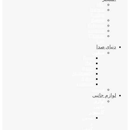
JBL
Harman
Kardon
Braven
Koluman
Logitech
Ultimate
Ears
دنیای صدا
هدفون
Beats
JBL
Razer
Skullcandy
Anker
Logitech
هدست
لوازم جانبی
لوازم
جانبی
کامپیوتر
موس
و
کیبورد