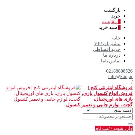
بازگشت
خرید
0
مقایسه
0
سبد خرید
خانه
مشتریان VIP
خرید اقساطی
درباره ما
تماس باما
02188886526
info@konj.ir
/
فروشگاه اینترنتی کنج |
فروش انواع کنسول بازی،
بازی های اوریجینال،
گجت، لوازم جانبی و تعمیر کنسول
وارد شوید
/
ثبت نام