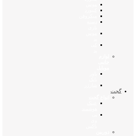
موس
کیبورد
میکروفن
دسته
بازی
موس
پد
کی
پد
لوازم
جانبی
موبایل
پاور
بانک
شارژر
گجت
انواع گجت
عینک
هوشمند
تی
وی
باکس
دوربین