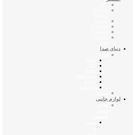
JBL
Harman
Kardon
Braven
Koluman
Logitech
Ultimate
Ears
دنیای صدا
هدفون
Beats
JBL
Razer
Skullcandy
Anker
Logitech
هدست
لوازم جانبی
لوازم
جانبی
کامپیوتر
موس
و
کیبورد