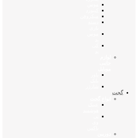
موس
کیبورد
میکروفن
دسته
بازی
موس
پد
کی
پد
لوازم
جانبی
موبایل
پاور
بانک
شارژر
گجت
انواع گجت
عینک
هوشمند
تی
وی
باکس
دوربین