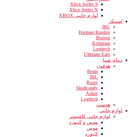
Xbox Series S
Xbox Series X
لوازم جانبی XBOX
اسپیکر
JBL
Harman Kardon
Braven
Koluman
Logitech
Ultimate Ears
دنیای صدا
هدفون
Beats
JBL
Razer
Skullcandy
Anker
Logitech
هدست
لوازم جانبی
لوازم جانبی کامپیوتر
موس و کیبورد
موس
کیبورد