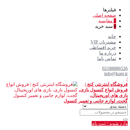
فیلترها
صفحه اصلی
0
مقایسه
0
سبد خرید
خانه
مشتریان VIP
خرید اقساطی
درباره ما
تماس باما
02188886526
info@konj.ir
/
فروشگاه اینترنتی کنج |
فروش انواع کنسول بازی،
بازی های اوریجینال،
گجت، لوازم جانبی و تعمیر کنسول
وارد شوید
/
ثبت نام