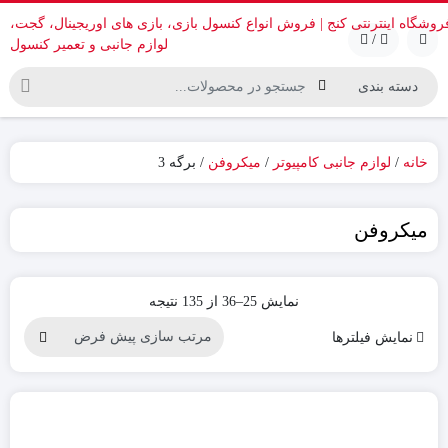
/
خانه
/
لوازم جانبی کامپیوتر
/
میکروفن
/ برگه 3
میکروفن
نمایش 25–36 از 135 نتیجه
نمایش فیلترها