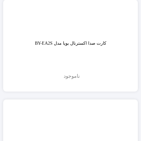
کارت صدا اکسترنال بویا مدل BY-EA2S
ناموجود