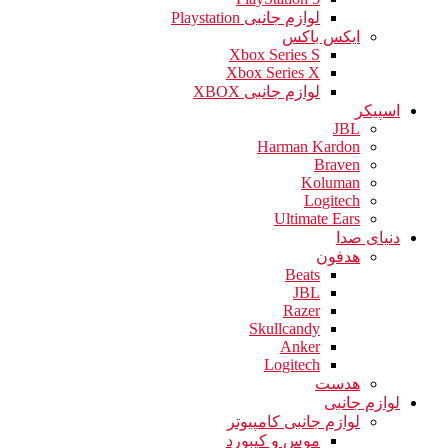
لوازم جانبی Playstation
ایکس باکس
Xbox Series S
Xbox Series X
لوازم جانبی XBOX
اسپیکر
JBL
Harman Kardon
Braven
Koluman
Logitech
Ultimate Ears
دنیای صدا
هدفون
Beats
JBL
Razer
Skullcandy
Anker
Logitech
هدست
لوازم جانبی
لوازم جانبی کامپیوتر
موس و کیبورد