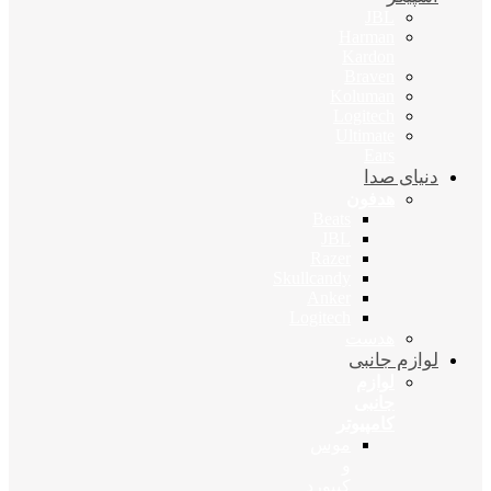
JBL
Harman
Kardon
Braven
Koluman
Logitech
Ultimate
Ears
دنیای صدا
هدفون
Beats
JBL
Razer
Skullcandy
Anker
Logitech
هدست
لوازم جانبی
لوازم
جانبی
کامپیوتر
موس
و
کیبورد