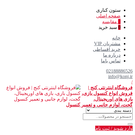
ستون کناری
صفحه اصلی
0
مقایسه
0
سبد خرید
خانه
مشتریان VIP
خرید اقساطی
درباره ما
تماس باما
02188886526
info@konj.ir
/
فروشگاه اینترنتی کنج |
فروش انواع کنسول بازی،
بازی های اوریجینال،
گجت، لوازم جانبی و تعمیر کنسول
وارد شوید
/
ثبت نام