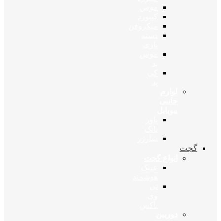
موس
کیبورد
میکروفن
دسته
بازی
موس
پد
کی
پد
لوازم
جانبی
موبایل
پاور
بانک
شارژر
گجت
انواع گجت
عینک
هوشمند
تی
وی
باکس
دوربین